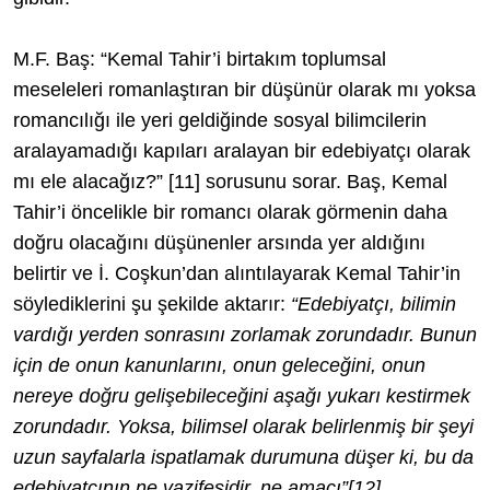
M.F. Baş: “Kemal Tahir’i birtakım toplumsal
meseleleri romanlaştıran bir düşünür olarak mı yoksa
romancılığı ile yeri geldiğinde sosyal bilimcilerin
aralayamadığı kapıları aralayan bir edebiyatçı olarak
mı ele alacağız?”
[11]
sorusunu sorar. Baş, Kemal
Tahir’i öncelikle bir romancı olarak görmenin daha
doğru olacağını düşünenler arsında yer aldığını
belirtir ve İ. Coşkun’dan alıntılayarak Kemal Tahir’in
söylediklerini şu şekilde aktarır:
“Edebiyatçı, bilimin
vardığı yerden sonrasını zorlamak zorundadır. Bunun
için de onun kanunlarını, onun geleceğini, onun
nereye doğru gelişebileceğini aşağı yukarı kestirmek
zorundadır. Yoksa, bilimsel olarak belirlenmiş bir şeyi
uzun sayfalarla ispatlamak durumuna düşer ki, bu da
edebiyatçının ne vazifesidir, ne amacı”
[12]