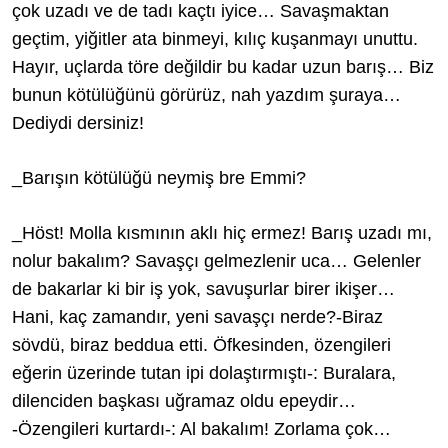
çok uzadı ve de tadı kaçtı iyice… Savaşmaktan
geçtim, yiğitler ata binmeyi, kılıç kuşanmayı unuttu.
Hayır, uçlarda töre değildir bu kadar uzun barış… Biz
bunun kötülüğünü görürüz, nah yazdım şuraya…
Dediydi dersiniz!
_Barışın kötülüğü neymiş bre Emmi?
_Höst! Molla kısmının aklı hiç ermez! Barış uzadı mı,
nolur bakalım? Savaşçı gelmezlenir uca… Gelenler
de bakarlar ki bir iş yok, savuşurlar birer ikişer…
Hani, kaç zamandır, yeni savaşçı nerde?-Biraz
sövdü, biraz beddua etti. Öfkesinden, özengileri
eğerin üzerinde tutan ipi dolaştırmıştı-: Buralara,
dilenciden başkası uğramaz oldu epeydir…
-Özengileri kurtardı-: Al bakalım! Zorlama çok…