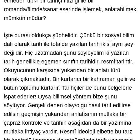
etmeden tıpkı bir tarihçi titizliği ile bir
romanda/filmde/sanat eserinde işlemek, anlatabilmek
mümkün müdür?
İşte burası oldukça şüphelidir. Çünkü bir sosyal bilim
dalı olarak tarih ile totalde yazılan tarih ikisi aynı şey
değildir. Hiç uzatmadan şunu söyleyelim ki yazılan
tarih genellikle egemen sınıfın tarihidir, resmi tarihtir.
Okuyucunun karşısına yukarıdan bir anlatı türü
olarak çıkmaktadır. Bir kurtarıcı bir kahraman gelir ve
bütün toplumu kurtarır. Tarihçiler de bunu belgelerle
ispat ederler! Oysa bilimsel yöntem bize şunu
söylüyor. Gerçek denen olay/olgu nasıl tarif edilirse
edilsin geçmişin yukarıdan anlatısının mutlaka bir
çapraz kontrole ve tarihin aşağıdan da bir yazımına
mutlaka ihtiyaç vardır. Resmî ideoloji elbette bu tarz