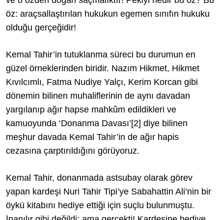
öz: araçsallaştırılan hukukun egemen sınıfın hukuku
olduğu gerçeğidir!
Kemal Tahir’in tutuklanma süreci bu durumun en
güzel örneklerinden biridir. Nazım Hikmet, Hikmet
Kıvılcımlı, Fatma Nudiye Yalçı, Kerim Korcan gibi
dönemin bilinen muhaliflerinin de aynı davadan
yargılanıp ağır hapse mahkûm edildikleri ve
kamuoyunda ‘Donanma Davası’
[2]
diye bilinen
meşhur davada Kemal Tahir’in de ağır hapis
cezasına çarptırıldığını görüyoruz.
Kemal Tahir, donanmada astsubay olarak görev
yapan kardeşi Nuri Tahir Tipi’ye Sabahattin Ali’nin bir
öykü kitabını hediye ettiği için suçlu bulunmuştu.
İnanılır gibi değildi; ama gerçekti! Kardeşine hediye