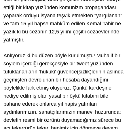
ettiği bir kitap yüzünden komünizm propagandası
yaparak orduyu isyana teşvik etmekten “yargılanan”
ve tam 15 yıl hapse mahkûm edilen Kemal Tahir ne
yazık ki bu cezanın 12,5 yılını çeşitli cezaevlerinde
yatmıştır.
Anlıyoruz ki bu düzen böyle kurulmuştu! Muhalif bir
söylem içerdiği gerekçesiyle bir tweet yüzünden
tutuklananların ‘hukuki’ güvence(sizlik)lerinin aslında
geçmişten devrolunan bir hesaba dayandığını
böylelikle fark etmiş oluyoruz. Çünkü kardeşine
hediye edilmiş olan yasal bir öykü kitabını bile
bahane ederek onlarca yıl hapis yatırılan
aydınlarımızın, sanatçılarımızın manevi huzurunda;
devletin resmi bir özrünü duyamadığımız sürece bu
acı tekerrürün tekeri hepimiz için dönmeye devam