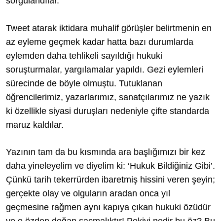
sorgulandılar.
Tweet atarak iktidara muhalif görüşler belirtmenin en
az eyleme geçmek kadar hatta bazı durumlarda
eylemden daha tehlikeli sayıldığı hukuki
soruşturmalar, yargılamalar yapıldı. Gezi eylemleri
sürecinde de böyle olmuştu. Tutuklanan
öğrencilerimiz, yazarlarımız, sanatçılarımız ne yazık
ki özellikle siyasi duruşları nedeniyle çifte standarda
maruz kaldılar.
Yazının tam da bu kısmında ara başlığımızı bir kez
daha yineleyelim ve diyelim ki: ‘
Hukuk Bildiğiniz Gibi’
.
Çünkü tarih tekerrürden ibaretmiş hissini veren şeyin;
gerçekte olay ve olguların aradan onca yıl
geçmesine rağmen aynı kapıya çıkan hukuki özüdür
ve o özden doğan saçmalıktır! Pekiyi nedir bu öz? Bu