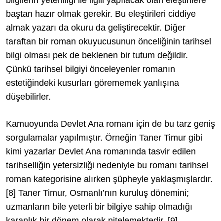
bilgilerin yeterliliği ile ilgili yapılacak olan eleştirilere
baştan hazır olmak gerekir. Bu eleştirileri ciddiye
almak yazarı da okuru da geliştirecektir. Diğer
taraftan bir roman okuyucusunun önceliğinin tarihsel
bilgi olması pek de beklenen bir tutum değildir.
Çünkü tarihsel bilgiyi önceleyenler romanın
estetiğindeki kusurları görememek yanlışına
düşebilirler.
Kamuoyunda Devlet Ana romanı için de bu tarz geniş
sorgulamalar yapılmıştır. Örneğin Taner Timur gibi
kimi yazarlar Devlet Ana romanında tasvir edilen
tarihselliğin yetersizliği nedeniyle bu romanı tarihsel
roman kategorisine alırken şüpheyle yaklaşmışlardır.
[8]
Taner Timur, Osmanlı’nın kuruluş dönemini;
uzmanların bile yeterli bir bilgiye sahip olmadığı
karanlık bir dönem olarak nitelemektedir.
[9]