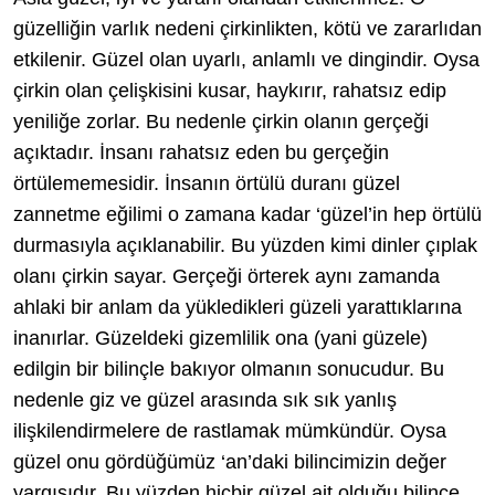
güzelliğin varlık nedeni çirkinlikten, kötü ve zararlıdan
etkilenir. Güzel olan uyarlı, anlamlı ve dingindir. Oysa
çirkin olan çelişkisini kusar, haykırır, rahatsız edip
yeniliğe zorlar. Bu nedenle çirkin olanın gerçeği
açıktadır. İnsanı rahatsız eden bu gerçeğin
örtülememesidir. İnsanın örtülü duranı güzel
zannetme eğilimi o zamana kadar ‘güzel’in hep örtülü
durmasıyla açıklanabilir. Bu yüzden kimi dinler çıplak
olanı çirkin sayar. Gerçeği örterek aynı zamanda
ahlaki bir anlam da yükledikleri güzeli yarattıklarına
inanırlar. Güzeldeki gizemlilik ona (yani güzele)
edilgin bir bilinçle bakıyor olmanın sonucudur. Bu
nedenle giz ve güzel arasında sık sık yanlış
ilişkilendirmelere de rastlamak mümkündür. Oysa
güzel onu gördüğümüz ‘an’daki bilincimizin değer
yargısıdır. Bu yüzden hiçbir güzel ait olduğu bilince