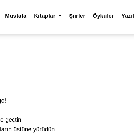
Mustafa
Kitaplar
Şiirler
Öyküler
Yazı
go!
he geçtin
nların üstüne yürüdün