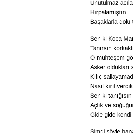
Unutulmaz acıla
Hırpalamıştın
Başaklarla dolu 
Sen ki Koca Ma
Tanırsın korkakl
O muhteşem göz
Asker oldukları s
Kılıç sallayama
Nasıl kırılıverdik
Sen ki tanığısın
Açlık ve soğuğu
Gide gide kendi 
Şimdi söyle ba