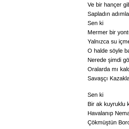
Ve bir hançer gi
Sapladın adımla
Sen ki
Mermer bir yontu
Yalnızca su içme
O halde söyle 
Nerede şimdi gö
Oralarda mı kal
Savaşçı Kazakla
Sen ki
Bir ak kuyruklu k
Havalanıp Nem
Çökmüştün Borod