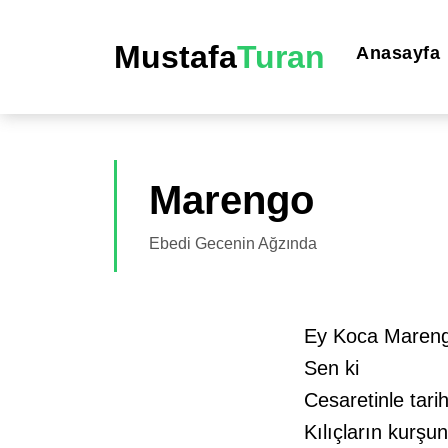
Mustafa
Turan
Anasayfa
Marengo
Ebedi Gecenin Ağzında
Ey Koca Maren
Sen ki
Cesaretinle tari
Kılıçların kurşu