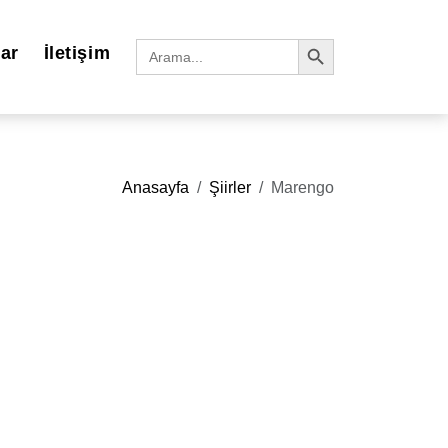
Search Button
Search
lar
İletişim
for:
Anasayfa
Şiirler
Marengo