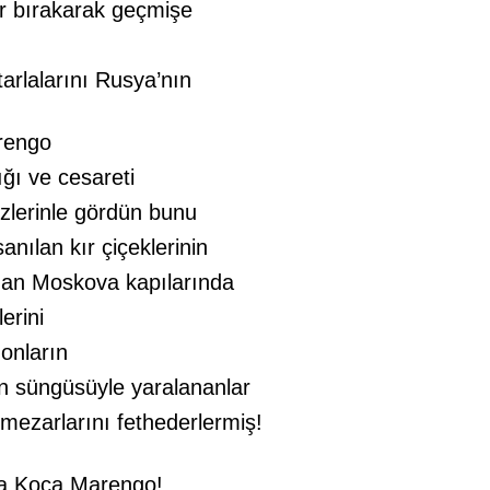
r bırakarak geçmişe
tarlalarını Rusya’nın
rengo
ığı ve cesareti
lerinle gördün bunu
anılan kır çiçeklerinin
dan Moskova kapılarında
lerini
 onların
n süngüsüyle yaralananlar
mezarlarını fethederlermiş!
na Koca Marengo!