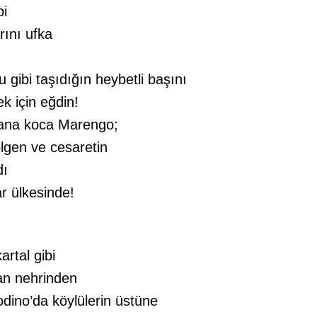
bi
rını ufka
 gibi taşıdığın heybetli başını
k için eğdin!
bana koca Marengo;
lgen ve cesaretin
dı
r ülkesinde!
artal gibi
an nehrinden
ino’da köylülerin üstüne